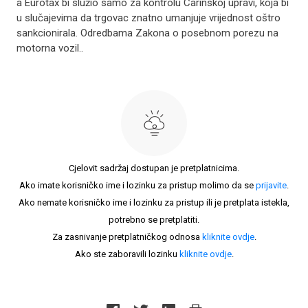
a Eurotax bi služio samo za kontrolu Carinskoj upravi, koja bi
u slučajevima da trgovac znatno umanjuje vrijednost oštro
sankcionirala. Odredbama Zakona o posebnom porezu na
motorna vozil..
Cjelovit sadržaj dostupan je pretplatnicima.
Ako imate korisničko ime i lozinku za pristup molimo da se
prijavite
.
Ako nemate korisničko ime i lozinku za pristup ili je pretplata istekla,
potrebno se pretplatiti.
Za zasnivanje pretplatničkog odnosa
kliknite ovdje
.
Ako ste zaboravili lozinku
kliknite ovdje
.