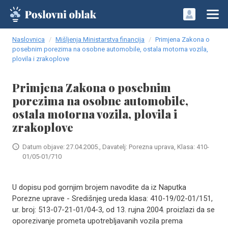
Naslovnica
Mišljenja Ministarstva financija
Primjena Zakona o
posebnim porezima na osobne automobile, ostala motorna vozila,
plovila i zrakoplove
Primjena Zakona o posebnim
porezima na osobne automobile,
ostala motorna vozila, plovila i
zrakoplove
Datum objave: 27.04.2005., Davatelj: Porezna uprava, Klasa: 410-
01/05-01/710
U dopisu pod gornjim brojem navodite da iz Naputka
Porezne uprave - Središnjeg ureda klasa: 410-19/02-01/151,
ur. broj: 513-07-21-01/04-3, od 13. rujna 2004. proizlazi da se
oporezivanje prometa upotrebljavanih vozila prema