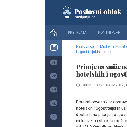
PRETPLATA
KONTNI PLAN
Naslovnica
Mišljenja Minista
i ugostiteljskih usluga
Primjena snižene
hotelskih i ugost
Datum objave: 03.02.2017., 
Porezni obveznik iz dostavn
hotelskih i ugostiteljskih u
dostavljena pitanja i odgovor
inclusive-a i što ista može