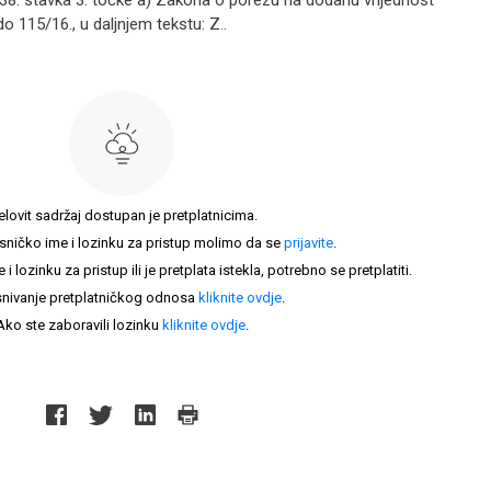
8. stavka 3. točke a) Zakona o porezu na dodanu vrijednost
o 115/16., u daljnjem tekstu: Z..
elovit sadržaj dostupan je pretplatnicima.
sničko ime i lozinku za pristup molimo da se
prijavite
.
lozinku za pristup ili je pretplata istekla, potrebno se pretplatiti.
nivanje pretplatničkog odnosa
kliknite ovdje
.
Ako ste zaboravili lozinku
kliknite ovdje
.