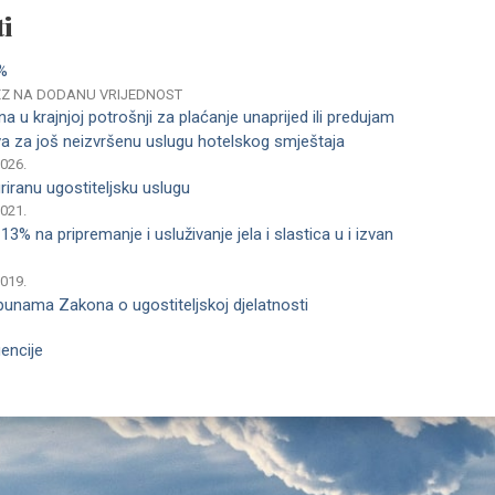
i
%
REZ NA DODANU VRIJEDNOST
a u krajnjoj potrošnji za plaćanje unaprijed ili predujam
va za još neizvršenu uslugu hotelskog smještaja
2026.
iranu ugostiteljsku uslugu
2021.
% na pripremanje i usluživanje jela i slastica u i izvan
2019.
unama Zakona o ugostiteljskoj djelatnosti
encije