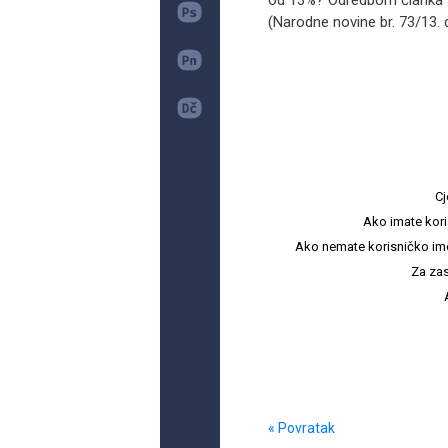
od 13%? Odredbom članka 3
(Narodne novine br. 73/13. d
Cj
Ako imate kori
Ako nemate korisničko ime i 
Za zas
« Povratak