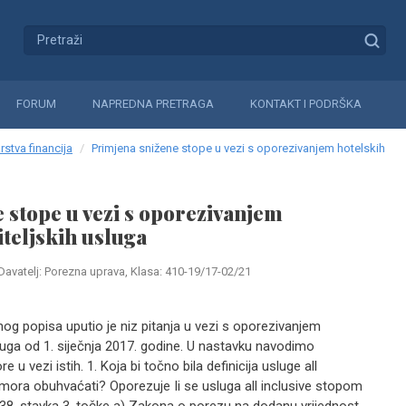
FORUM
NAPREDNA PRETRAGA
KONTAKT I PODRŠKA
rstva financija
Primjena snižene stope u vezi s oporezivanjem hotelskih
 stope u vezi s oporezivanjem
iteljskih usluga
Davatelj: Porezna uprava, Klasa: 410-19/17-02/21
og popisa uputio je niz pitanja u vezi s oporezivanjem
sluga od 1. siječnja 2017. godine. U nastavku navodimo
e u vezi istih. 1. Koja bi točno bila definicija usluge all
/mora obuhvaćati? Oporezuje Ii se usluga all inclusive stopom