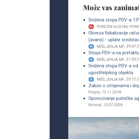
Može vas zanimat
Snižena stopa PDV-a 13
POREZNI SUSTAV, PO
Obveza fiskalizacije račun
(avans) - uplate sredsta
, 29.07.
MIŠLJENJA MF
Stopa PDV-a na prefaktur
, 31.05.
MIŠLJENJA MF
Snižena stopa PDV-a od 13
ugostiteljskog objekta
, 20.12.
MIŠLJENJA MF
Zakon o izmjenama i dop
Propis, 12.11.2018.
Oporezivanje putničke ag
Novost, 15.07.2026.