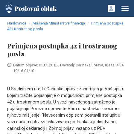
Naslovnica
Mišljenja Ministarstva financija
Primjena postupka
42 i trostranog posla
Primjena postupka 42 i trostranog
posla
Datum objave: 05.05.2016., Davatelj: Carinska uprava, Klasa: 410-
19/16-01/10
U Središnjem uredu Carinske uprave zaprimljen je Vaš upit u
kojem tražite pojašnjenje o mogućnosti primjene postupka
42 u trostranom poslu. U svezi navedenog zatraženo je
pojašnjenje Porezne uprave te Vam u nastavku iznosimo
njihovo mišljenje: "Navedenim dopisom postavili ste upit u
vezi načina i obveze iskazivanja podataka u jedinstvenoj
carinskoj deklaraciji i Zbirnoj prijavi vezano uz PDV