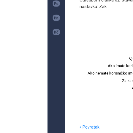
Odredbom članka 62. stavak
nastavku: Zak..
Cj
Ako imate kori
Ako nemate korisničko ime i 
Za zas
« Povratak