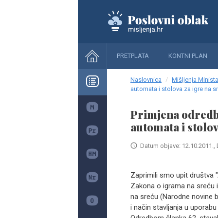
PRETPLATA
KONTNI PLAN
Naslovnica
Mišljenja Minista
automata i stolova za igre na s
Primjena odredbi
automata i stolov
Datum objave: 12.10.2011., 
Zaprimili smo upit društva "
Zakona o igrama na sreću i 
na sreću (Narodne novine br.
i način stavljanja u uporab