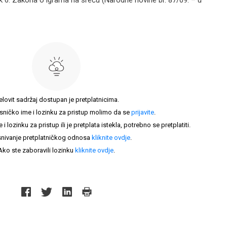
 6. Zakona o igrama na sreću (Narodne novine br. 87/09. – u
elovit sadržaj dostupan je pretplatnicima.
sničko ime i lozinku za pristup molimo da se
prijavite
.
lozinku za pristup ili je pretplata istekla, potrebno se pretplatiti.
nivanje pretplatničkog odnosa
kliknite ovdje
.
Ako ste zaboravili lozinku
kliknite ovdje
.