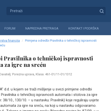
FORUM
NAPREDNA PRETRAGA
KONTAKT I PODRŠKA
rstva financija
Primjena odredbi Pravilnika o tehničkoj ispravnosti
reću
 Pravilnika o tehničkoj ispravnosti
a za igre na sreću
Davatelj: Porezna uprava, Klasa: 461-01/11-01/1312
A" d.d. u kojem se traži mišljenje u svezi primjene odredbi
Pravilnika o tehničkoj ispravnosti automata i stolova za igre
 38/10., 130/10. – u nastavku: Pravilnik) koje reguliraju uvjete
u automata za igre na sreću, na koji u nastavku odgovaramo.