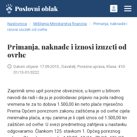
Naslovnica
Mišljenja Ministarstva financija
Primanja, naknade i
iznosi izuzeti od ovrhe
Primanja, naknade i iznosi izuzeti od
ovrhe
Datum objave: 17.09.2013., Davatelj: Porezna uprava, Klasa: 410-
01/13-01/3222
Zaprimili smo upit porezne obveznice, u kojem u bitnom
navodi da radi i da ju je poslodavac prijavio na pola radnog
vremena te za to dobiva 1.500,00 kn neto plaće mjesečno.
Prema Općem poreznom zakonu zaštićena je od ovrhe cijela
minimalna plaća, a nju zanima je li cijeli iznos od 1.500,00 kn
zaštićen od ovrhe. U svezi predmetnog zahtjeva u nastavku
odgovaramo. Člankom 125. stavkom 1. Općeg poreznog