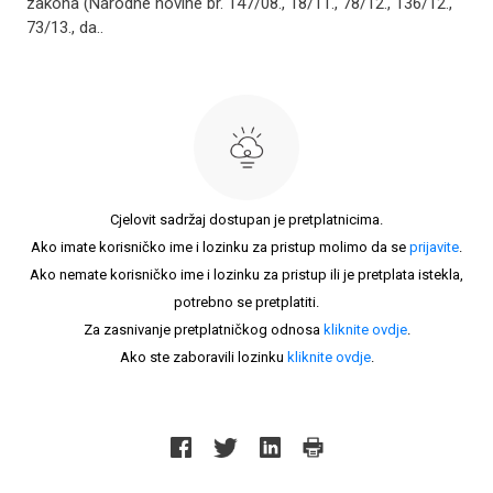
zakona (Narodne novine br. 147/08., 18/11., 78/12., 136/12.,
73/13., da..
Cjelovit sadržaj dostupan je pretplatnicima.
Ako imate korisničko ime i lozinku za pristup molimo da se
prijavite
.
Ako nemate korisničko ime i lozinku za pristup ili je pretplata istekla,
potrebno se pretplatiti.
Za zasnivanje pretplatničkog odnosa
kliknite ovdje
.
Ako ste zaboravili lozinku
kliknite ovdje
.