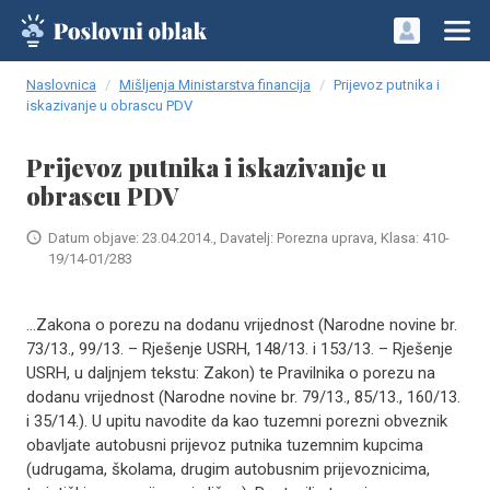
Naslovnica
Mišljenja Ministarstva financija
Prijevoz putnika i
iskazivanje u obrascu PDV
Prijevoz putnika i iskazivanje u
obrascu PDV
Datum objave: 23.04.2014., Davatelj: Porezna uprava, Klasa: 410-
19/14-01/283
…Zakona o porezu na dodanu vrijednost (Narodne novine br.
73/13., 99/13. – Rješenje USRH, 148/13. i 153/13. – Rješenje
USRH, u daljnjem tekstu: Zakon) te Pravilnika o porezu na
dodanu vrijednost (Narodne novine br. 79/13., 85/13., 160/13.
i 35/14.). U upitu navodite da kao tuzemni porezni obveznik
obavljate autobusni prijevoz putnika tuzemnim kupcima
(udrugama, školama, drugim autobusnim prijevoznicima,