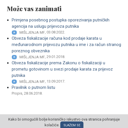
Može vas zanimati
Primjena posebnog postupka oporezivanja putničkih
agencija na uslugu prijevoza putnika
, 03.08.2022.
MIŠLJENJA MF
Obveza fiskalizacije računa kod prodaje karata u
međunarodnom prijevozu putnika u ime i za račun stranog
poreznog obveznika
, 29.01.2018.
MIŠLJENJA MF
Obveza fiskalizacije prema Zakonu o fiskalizaciji u
prometu gotovinom u svezi prodaje karata za prijevoz
putnika
, 13.09.2017.
MIŠLJENJA MF
Pravilnik o putnom listu
Propis, 28.06.2018.
Kako bi omogućili bolje korisničko iskustvo ova stranica pohranjuje
kolačiće.
SLAŽEM SE
© POSLOVNI OBLAK Sva prava pridržana