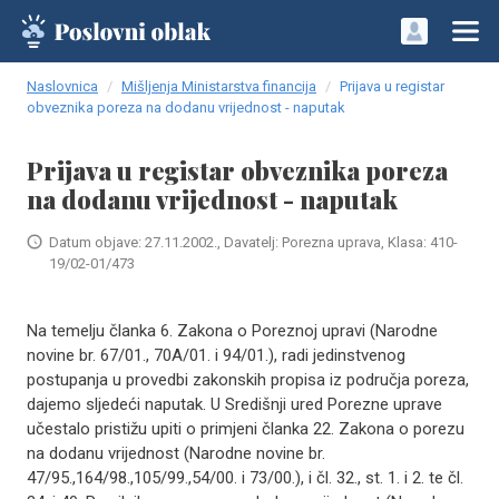
Naslovnica
Mišljenja Ministarstva financija
Prijava u registar
obveznika poreza na dodanu vrijednost - naputak
Prijava u registar obveznika poreza
na dodanu vrijednost - naputak
Datum objave: 27.11.2002., Davatelj: Porezna uprava, Klasa: 410-
19/02-01/473
Na temelju članka 6. Zakona o Poreznoj upravi (Narodne
novine br. 67/01., 70A/01. i 94/01.), radi jedinstvenog
postupanja u provedbi zakonskih propisa iz područja poreza,
dajemo sljedeći naputak. U Središnji ured Porezne uprave
učestalo pristižu upiti o primjeni članka 22. Zakona o porezu
na dodanu vrijednost (Narodne novine br.
47/95.,164/98.,105/99.,54/00. i 73/00.), i čl. 32., st. 1. i 2. te čl.