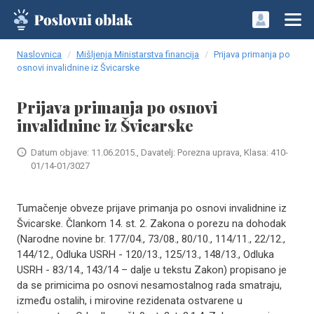
Naslovnica
Mišljenja Ministarstva financija
Prijava primanja po
osnovi invalidnine iz Švicarske
Prijava primanja po osnovi
invalidnine iz Švicarske
Datum objave: 11.06.2015., Davatelj: Porezna uprava, Klasa: 410-
01/14-01/3027
Tumačenje obveze prijave primanja po osnovi invalidnine iz
Švicarske. Člankom 14. st. 2. Zakona o porezu na dohodak
(Narodne novine br. 177/04., 73/08., 80/10., 114/11., 22/12.,
144/12., Odluka USRH - 120/13., 125/13., 148/13., Odluka
USRH - 83/14., 143/14 – dalje u tekstu Zakon) propisano je
da se primicima po osnovi nesamostalnog rada smatraju,
između ostalih, i mirovine rezidenata ostvarene u