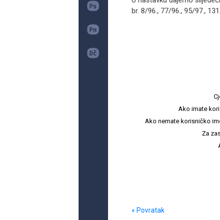
U nastavku dajemo slijede
br. 8/96., 77/96., 95/97., 131
Cj
Ako imate kori
Ako nemate korisničko ime i 
Za zas
« Povratak