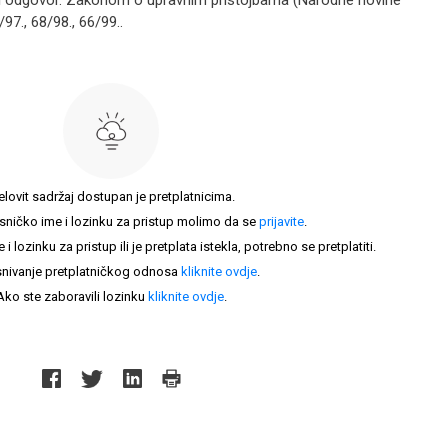
ći odgovor. Zakonom o upravnim pristojbama (Narodne novine
/97., 68/98., 66/99..
elovit sadržaj dostupan je pretplatnicima.
sničko ime i lozinku za pristup molimo da se
prijavite
.
lozinku za pristup ili je pretplata istekla, potrebno se pretplatiti.
nivanje pretplatničkog odnosa
kliknite ovdje
.
Ako ste zaboravili lozinku
kliknite ovdje
.