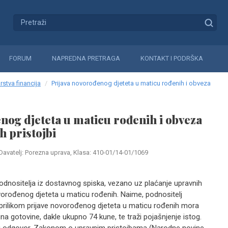
FORUM
NAPREDNA PRETRAGA
KONTAKT I PODRŠKA
rstva financija
Prijava novorođenog djeteta u maticu rođenih i obveza
nog djeteta u maticu rođenih i obveza
h pristojbi
Davatelj: Porezna uprava, Klasa: 410-01/14-01/1069
odnositelja iz dostavnog spiska, vezano uz plaćanje upravnih
novorođenog djeteta u maticu rođenih. Naime, podnositelj
prilikom prijave novorođenog djeteta u maticu rođenih mora
kuna gotovine, dakle ukupno 74 kune, te traži pojašnjenje istog.