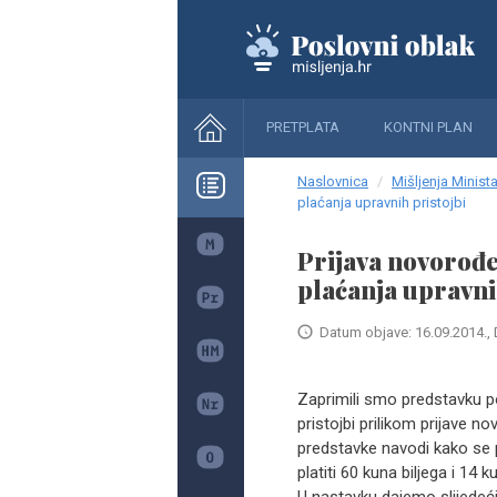
PRETPLATA
KONTNI PLAN
Naslovnica
Mišljenja Minista
plaćanja upravnih pristojbi
Prijava novorođe
plaćanja upravni
Datum objave: 16.09.2014., 
Zaprimili smo predstavku p
pristojbi prilikom prijave 
predstavke navodi kako se 
platiti 60 kuna biljega i 14 