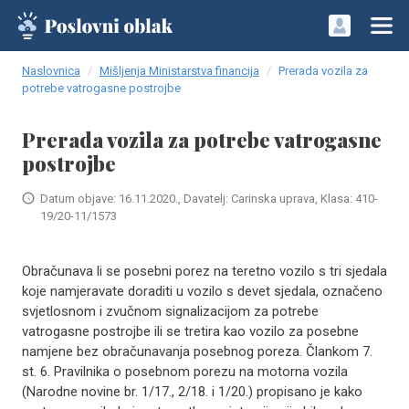
Naslovnica
Mišljenja Ministarstva financija
Prerada vozila za
potrebe vatrogasne postrojbe
Prerada vozila za potrebe vatrogasne
postrojbe
Datum objave: 16.11.2020., Davatelj: Carinska uprava, Klasa: 410-
19/20-11/1573
Obračunava li se posebni porez na teretno vozilo s tri sjedala
koje namjeravate doraditi u vozilo s devet sjedala, označeno
svjetlosnom i zvučnom signalizacijom za potrebe
vatrogasne postrojbe ili se tretira kao vozilo za posebne
namjene bez obračunavanja posebnog poreza. Člankom 7.
st. 6. Pravilnika o posebnom porezu na motorna vozila
(Narodne novine br. 1/17., 2/18. i 1/20.) propisano je kako