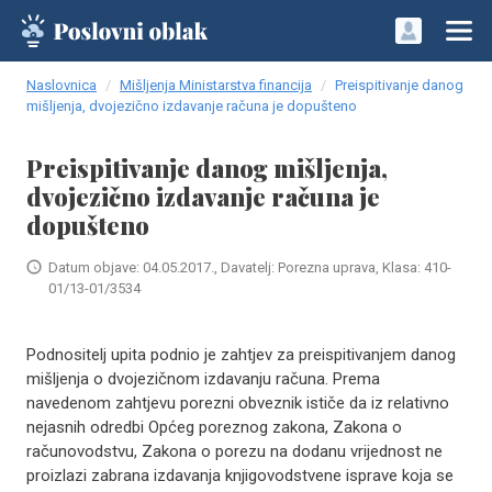
Naslovnica
Mišljenja Ministarstva financija
Preispitivanje danog
mišljenja, dvojezično izdavanje računa je dopušteno
Preispitivanje danog mišljenja,
dvojezično izdavanje računa je
dopušteno
Datum objave: 04.05.2017., Davatelj: Porezna uprava, Klasa: 410-
01/13-01/3534
Podnositelj upita podnio je zahtjev za preispitivanjem danog
mišljenja o dvojezičnom izdavanju računa. Prema
navedenom zahtjevu porezni obveznik ističe da iz relativno
nejasnih odredbi Općeg poreznog zakona, Zakona o
računovodstvu, Zakona o porezu na dodanu vrijednost ne
proizlazi zabrana izdavanja knjigovodstvene isprave koja se