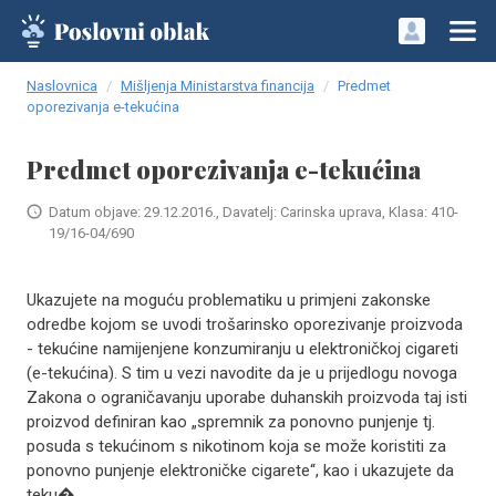
Naslovnica
Mišljenja Ministarstva financija
Predmet
oporezivanja e-tekućina
Predmet oporezivanja e-tekućina
Datum objave: 29.12.2016., Davatelj: Carinska uprava, Klasa: 410-
19/16-04/690
Ukazujete na moguću problematiku u primjeni zakonske
odredbe kojom se uvodi trošarinsko oporezivanje proizvoda
- tekućine namijenjene konzumiranju u elektroničkoj cigareti
(e-tekućina). S tim u vezi navodite da je u prijedlogu novoga
Zakona o ograničavanju uporabe duhanskih proizvoda taj isti
proizvod definiran kao „spremnik za ponovno punjenje tj.
posuda s tekućinom s nikotinom koja se može koristiti za
ponovno punjenje elektroničke cigarete“, kao i ukazujete da
teku�..