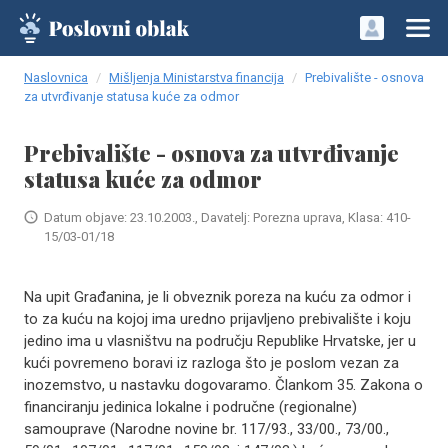
Naslovnica
Mišljenja Ministarstva financija
Prebivalište - osnova
za utvrđivanje statusa kuće za odmor
Prebivalište - osnova za utvrđivanje
statusa kuće za odmor
Datum objave: 23.10.2003., Davatelj: Porezna uprava, Klasa: 410-
15/03-01/18
Na upit Građanina, je li obveznik poreza na kuću za odmor i
to za kuću na kojoj ima uredno prijavljeno prebivalište i koju
jedino ima u vlasništvu na području Republike Hrvatske, jer u
kući povremeno boravi iz razloga što je poslom vezan za
inozemstvo, u nastavku dogovaramo. Člankom 35. Zakona o
financiranju jedinica lokalne i područne (regionalne)
samouprave (Narodne novine br. 117/93., 33/00., 73/00.,