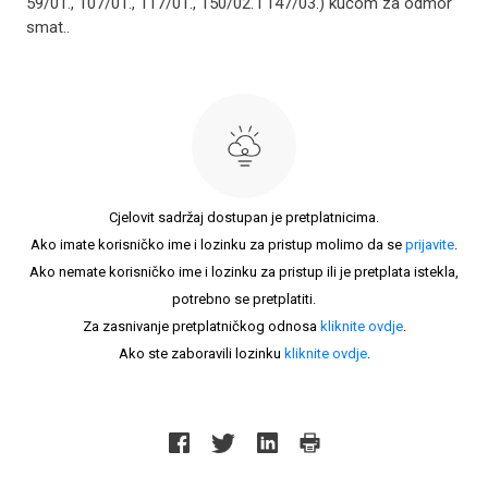
59/01., 107/01., 117/01., 150/02. i 147/03.) kućom za odmor
smat..
Cjelovit sadržaj dostupan je pretplatnicima.
Ako imate korisničko ime i lozinku za pristup molimo da se
prijavite
.
Ako nemate korisničko ime i lozinku za pristup ili je pretplata istekla,
potrebno se pretplatiti.
Za zasnivanje pretplatničkog odnosa
kliknite ovdje
.
Ako ste zaboravili lozinku
kliknite ovdje
.