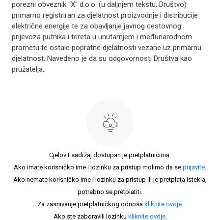
porezni obveznik "X" d.o.o. (u daljnjem tekstu: Društvo)
primarno registriran za djelatnost proizvodnje i distribucije
električne energije te za obavljanje javnog cestovnog
prijevoza putnika i tereta u unutarnjem i međunarodnom
prometu te ostale popratne djelatnosti vezane uz primarnu
djelatnost. Navedeno je da su odgovornosti Društva kao
pružatelja..
Cjelovit sadržaj dostupan je pretplatnicima.
Ako imate korisničko ime i lozinku za pristup molimo da se
prijavite
.
Ako nemate korisničko ime i lozinku za pristup ili je pretplata istekla,
potrebno se pretplatiti.
Za zasnivanje pretplatničkog odnosa
kliknite ovdje
.
Ako ste zaboravili lozinku
kliknite ovdje
.