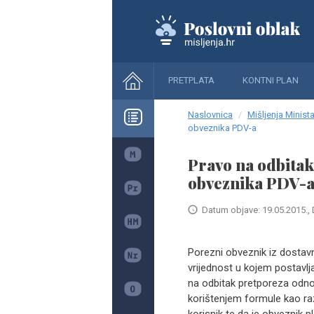
PRETPLATA
KONTNI PLAN
Naslovnica
Mišljenja Minista
obveznika PDV-a
Pravo na odbita
obveznika PDV-
Datum objave: 19.05.2015., 
Porezni obveznik iz dostav
vrijednost u kojem postavlja
na odbitak pretporeza odnos
korištenjem formule kao raz