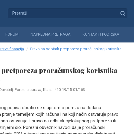
FORUM
NAPREDNA PRETRAGA
KONTAKT I PODRŠKA
rstva financija
Pravo na odbitak pretporeza proračunskog korisnika
k pretporeza proračunskog korisnika
a
Davatelj: Porezna uprava, Klasa: 410-19/15-01/163
nog popisa obratio se s upitom o porezu na dodanu
 pitanje temeljem kojih računa i na koji način ostvaruje pravo
no ostvaruje li pravo na odbitak cjelokupnog pretporeza ili
mjerni dio. Porezni obveznik navodi da je proračunski