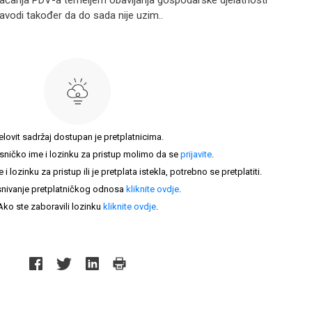
plaćanja PDV-a temeljem obavljanja gospodarske djelatnosti
avodi također da do sada nije uzim..
elovit sadržaj dostupan je pretplatnicima.
sničko ime i lozinku za pristup molimo da se
prijavite
.
lozinku za pristup ili je pretplata istekla, potrebno se pretplatiti.
nivanje pretplatničkog odnosa
kliknite ovdje
.
Ako ste zaboravili lozinku
kliknite ovdje
.