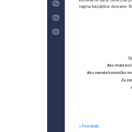
korisnik te da je obveznik 
najma kazališne dvorane. N
Cj
Ako imate kori
Ako nemate korisničko ime i 
Za zas
« Povratak