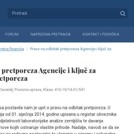
FORUM
NAPREDNA PRETRAGA
KONTAKT I PODRŠKA
rstva financija
Pravo na odbitak pretporeza Agencije i ključ za
 pretporeza Agencije i ključ za
retporeza
Davatelj: Porezna uprava, Klasa: 410-19/14-01/541
a postavila nam je upit o pravu na odbitak pretporeza. U
ija od 01. siječnja 2014. godine upisana u registar obveznika
jelatnosti laboratorijske analize zemljišta te davanja
ove kojih ostvaruje vlastite prihode. Nadalje, navodi se da se