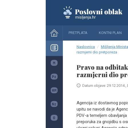
PRETPLATA
KONTNI PLAN
Naslovnica
Mišljenja Minista
razmjerni dio pretporeza
Pravo na odbitak
razmjerni dio p
Datum objave: 29.12.2014., 
Agencija iz dostavnog popis
upitu se navodi da je Agenc
PDV-a temeljem obavljanja d
preporuka za gnojidbu s osn