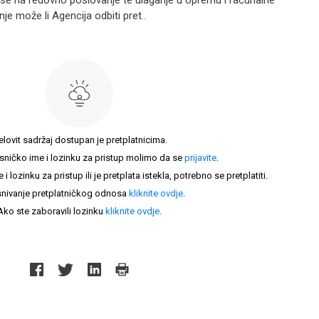
ose na redovno poslovanje te ulaganje u opremu i računalne
je može li Agencija odbiti pret..
elovit sadržaj dostupan je pretplatnicima.
sničko ime i lozinku za pristup molimo da se
prijavite
.
lozinku za pristup ili je pretplata istekla, potrebno se pretplatiti.
nivanje pretplatničkog odnosa
kliknite ovdje
.
Ako ste zaboravili lozinku
kliknite ovdje
.