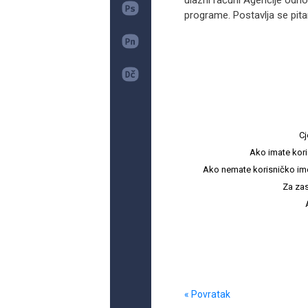
ulazni računi Agencije odn
programe. Postavlja se pitan
Cj
Ako imate kori
Ako nemate korisničko ime i 
Za zas
« Povratak