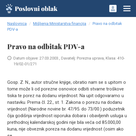
Naslovnica
Mišljenja Ministarstva financija
Pravo na odbitak
PDV-a
Pravo na odbitak PDV-a
Datum objave: 27.03.2003., Davatelj: Porezna uprava, Klasa: 410-
19/02-01/271
Gosp. Z. N., autor stručne knjige, obratio nam se s upitom o
tome može li od porezne osnovice odbiti stvarne troškove
tiska te porez na dodanu vrijednost. Na upit odgovaramo u
nastavku. Prema čl. 22., st. 1. Zakona o porezu na dodanu
vrijednost (Narodne novine br. 47/95. do 73/00.) poduzetnik
čija godišnja vrijednost isporuka dobara i obavljenih usluga u
prethodnoj kalendarskoj godini nije bila veća od 85.000,00
kuna, nije obveznik poreza na dodanu vrijednost (osim ako
se..