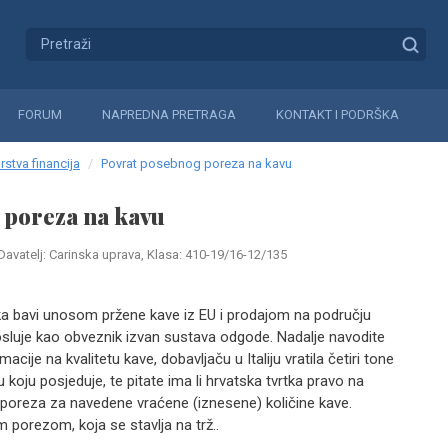
FORUM
NAPREDNA PRETRAGA
KONTAKT I PODRŠKA
rstva financija
Povrat posebnog poreza na kavu
 poreza na kavu
Davatelj: Carinska uprava, Klasa: 410-19/16-12/135
a bavi unosom pržene kave iz EU i prodajom na području
osluje kao obveznik izvan sustava odgode. Nadalje navodite
macije na kvalitetu kave, dobavljaču u Italiju vratila četiri tone
koju posjeduje, te pitate ima li hrvatska tvrtka pravo na
oreza za navedene vraćene (iznesene) količine kave.
porezom, koja se stavlja na trž..