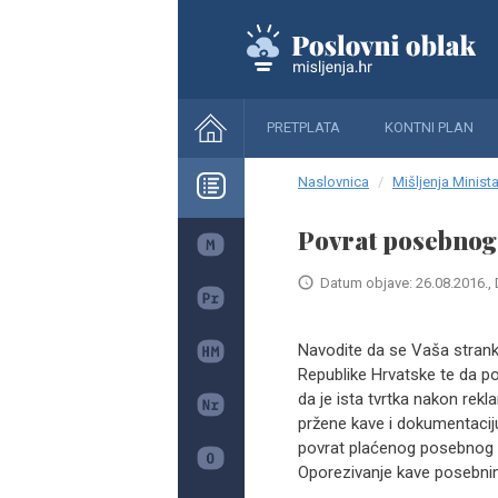
PRETPLATA
KONTNI PLAN
Naslovnica
Mišljenja Minista
Povrat posebnog
Datum objave: 26.08.2016., 
Navodite da se Vaša strank
Republike Hrvatske te da p
da je ista tvrtka nakon rekla
pržene kave i dokumentaciju 
povrat plaćenog posebnog p
Oporezivanje kave posebnim 