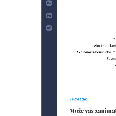
Cj
Ako imate kori
Ako nemate korisničko ime i 
Za zas
« Povratak
Može vas zanimat