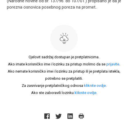
(Narodne novine od br. 137/96. do 107/01.) propisano je da je
porezna osnovica posebnog poreza na promet..
Cjelovit sadržaj dostupan je pretplatnicima.
Ako imate korisničko ime i lozinku za pristup molimo da se
prijavite
.
Ako nemate korisničko ime i lozinku za pristup ili je pretplata istekla,
potrebno se pretplatiti.
Za zasnivanje pretplatničkog odnosa
kliknite ovdje
.
Ako ste zaboravili lozinku
kliknite ovdje
.