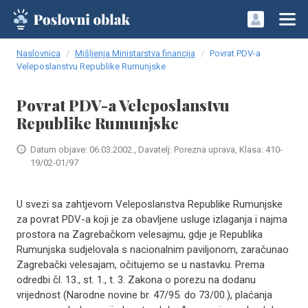
Naslovnica
Mišljenja Ministarstva financija
Povrat PDV-a
Veleposlanstvu Republike Rumunjske
Povrat PDV-a Veleposlanstvu
Republike Rumunjske
Datum objave: 06.03.2002., Davatelj: Porezna uprava, Klasa: 410-
19/02-01/97
U svezi sa zahtjevom Veleposlanstva Republike Rumunjske
za povrat PDV-a koji je za obavljene usluge izlaganja i najma
prostora na Zagrebačkom velesajmu, gdje je Republika
Rumunjska sudjelovala s nacionalnim paviljonom, zaračunao
Zagrebački velesajam, očitujemo se u nastavku. Prema
odredbi čl. 13., st. 1., t. 3. Zakona o porezu na dodanu
vrijednost (Narodne novine br. 47/95. do 73/00.), plaćanja