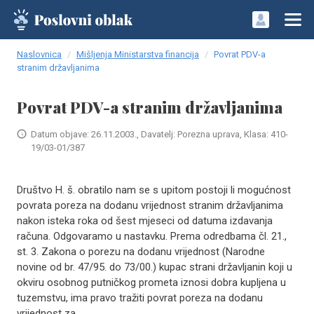
Naslovnica
Mišljenja Ministarstva financija
Povrat PDV-a
stranim državljanima
Povrat PDV-a stranim državljanima
Datum objave: 26.11.2003., Davatelj: Porezna uprava, Klasa: 410-
19/03-01/387
Društvo H. š. obratilo nam se s upitom postoji li mogućnost
povrata poreza na dodanu vrijednost stranim državljanima
nakon isteka roka od šest mjeseci od datuma izdavanja
računa. Odgovaramo u nastavku. Prema odredbama čl. 21.,
st. 3. Zakona o porezu na dodanu vrijednost (Narodne
novine od br. 47/95. do 73/00.) kupac strani državljanin koji u
okviru osobnog putničkog prometa iznosi dobra kupljena u
tuzemstvu, ima pravo tražiti povrat poreza na dodanu
vrijednost za ..