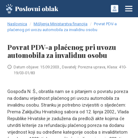
Naslovnica
Mišljenja Ministarstva financija
Povrat PDV-a
plaćenog pri uvozu automobila za invalidnu osobu
Povrat PDV-a plaćenog pri uvozu
automobila za invalidnu osobu
Datum objave: 15.09.2003., Davatelj: Porezna uprava, Klasa: 410-
19/03-01/83
Gospođa N. Š., obratila nam se s pitanjem o povratu poreza
na dodanu vrijednost plaćenog pri uvozu automobila za
invalidnu osobu. Stranku je potrebno izvijestiti o sljedećem:
Prema Zaključku Hrvatskog sabora od 12. lipnja 2002., Vlada
Republike Hrvatske je zadužena da predloži akte kojima će
utvrditi kriterije za refundaciju plaćenog poreza na dodanu
vrijednost koji su određene kategorije osoba s invaliditetom