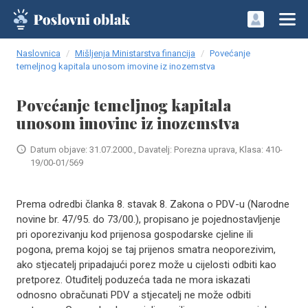
Naslovnica
Mišljenja Ministarstva financija
Povećanje
temeljnog kapitala unosom imovine iz inozemstva
Povećanje temeljnog kapitala
unosom imovine iz inozemstva
Datum objave: 31.07.2000., Davatelj: Porezna uprava, Klasa: 410-
19/00-01/569
Prema odredbi članka 8. stavak 8. Zakona o PDV-u (Narodne
novine br. 47/95. do 73/00.), propisano je pojednostavljenje
pri oporezivanju kod prijenosa gospodarske cjeline ili
pogona, prema kojoj se taj prijenos smatra neoporezivim,
ako stjecatelj pripadajući porez može u cijelosti odbiti kao
pretporez. Otuđitelj poduzeća tada ne mora iskazati
odnosno obračunati PDV a stjecatelj ne može odbiti