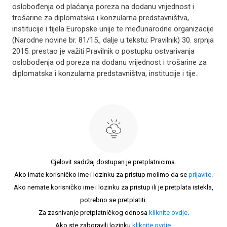
oslobođenja od plaćanja poreza na dodanu vrijednost i
trošarine za diplomatska i konzularna predstavništva,
institucije i tijela Europske unije te međunarodne organizacije
(Narodne novine br. 81/15., dalje u tekstu: Pravilnik) 30. srpnja
2015. prestao je važiti Pravilnik o postupku ostvarivanja
oslobođenja od poreza na dodanu vrijednost i trošarine za
diplomatska i konzularna predstavništva, institucije i tije..
Cjelovit sadržaj dostupan je pretplatnicima.
Ako imate korisničko ime i lozinku za pristup molimo da se
prijavite
.
Ako nemate korisničko ime i lozinku za pristup ili je pretplata istekla,
potrebno se pretplatiti.
Za zasnivanje pretplatničkog odnosa
kliknite ovdje
.
Ako ste zaboravili lozinku
kliknite ovdje
.