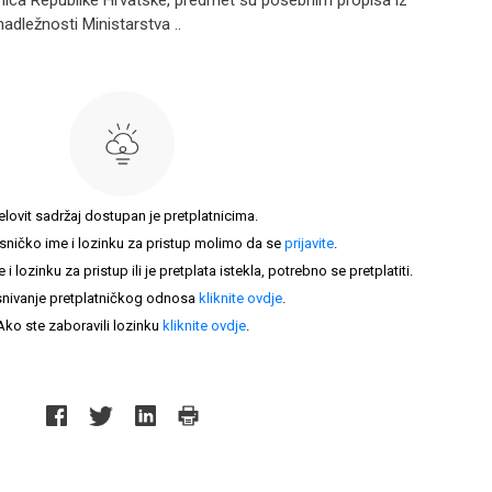
anica Republike Hrvatske, predmet su posebnim propisa iz
nadležnosti Ministarstva ..
elovit sadržaj dostupan je pretplatnicima.
sničko ime i lozinku za pristup molimo da se
prijavite
.
lozinku za pristup ili je pretplata istekla, potrebno se pretplatiti.
nivanje pretplatničkog odnosa
kliknite ovdje
.
Ako ste zaboravili lozinku
kliknite ovdje
.