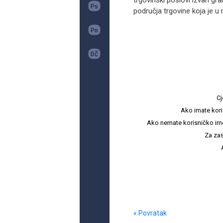
trgovinski poslovi izvan gr
područja trgovine koja je u 
Cj
Ako imate kori
Ako nemate korisničko ime i 
Za zas
« Povratak