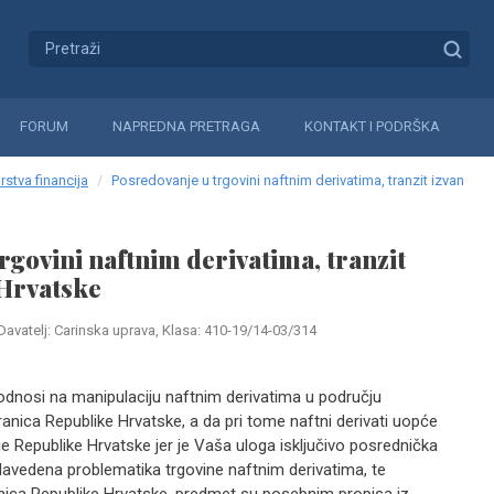
FORUM
NAPREDNA PRETRAGA
KONTAKT I PODRŠKA
rstva financija
Posredovanje u trgovini naftnim derivatima, tranzit izvan
rgovini naftnim derivatima, tranzit
 Hrvatske
Davatelj: Carinska uprava, Klasa: 410-19/14-03/314
odnosi na manipulaciju naftnim derivatima u području
granica Republike Hrvatske, a da pri tome naftni derivati uopće
e Republike Hrvatske jer je Vaša uloga isključivo posrednička
avedena problematika trgovine naftnim derivatima, te