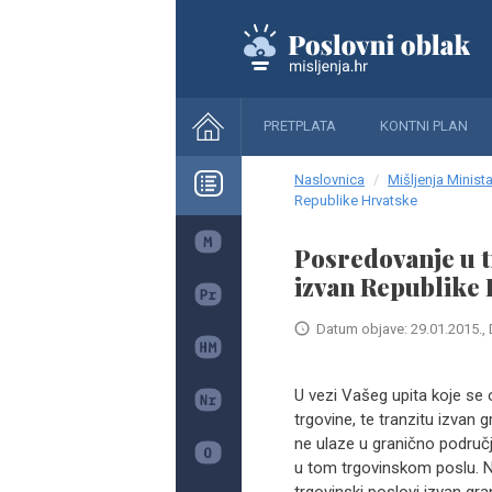
PRETPLATA
KONTNI PLAN
Naslovnica
Mišljenja Minista
Republike Hrvatske
Posredovanje u t
izvan Republike
Datum objave: 29.01.2015., 
U vezi Vašeg upita koje se 
trgovine, te tranzitu izvan 
ne ulaze u granično područj
u tom trgovinskom poslu. N