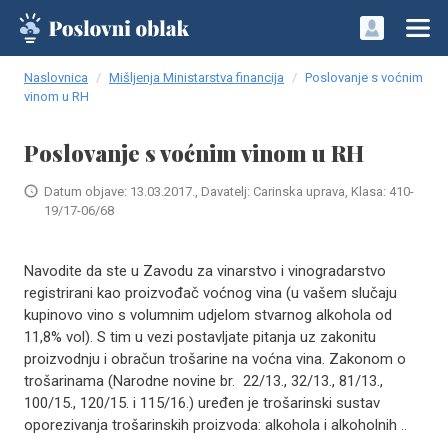
Naslovnica
Mišljenja Ministarstva financija
Poslovanje s voćnim
vinom u RH
Poslovanje s voćnim vinom u RH
Datum objave: 13.03.2017., Davatelj: Carinska uprava, Klasa: 410-
19/17-06/68
Navodite da ste u Zavodu za vinarstvo i vinogradarstvo
registrirani kao proizvođač voćnog vina (u vašem slučaju
kupinovo vino s volumnim udjelom stvarnog alkohola od
11,8% vol). S tim u vezi postavljate pitanja uz zakonitu
proizvodnju i obračun trošarine na voćna vina. Zakonom o
trošarinama (Narodne novine br. 22/13., 32/13., 81/13.,
100/15., 120/15. i 115/16.) uređen je trošarinski sustav
oporezivanja trošarinskih proizvoda: alkohola i alkoholnih ..