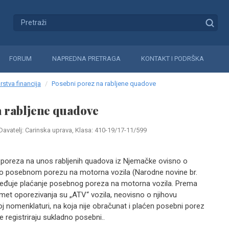
FORUM
NAPREDNA PRETRAGA
KONTAKT I PODRŠKA
rstva financija
Posebni porez na rabljene quadove
a rabljene quadove
Davatelj: Carinska uprava, Klasa: 410-19/17-11/599
poreza na unos rabljenih quadova iz Njemačke ovisno o
on o posebnom porezu na motorna vozila (Narodne novine br.
 uređuje plaćanje posebnog poreza na motorna vozila. Prema
redmet oporezivanja su „ATV“ vozila, neovisno o njihovu
j nomenklaturi, na koja nije obračunat i plaćen posebni porez
e registriraju sukladno posebni..