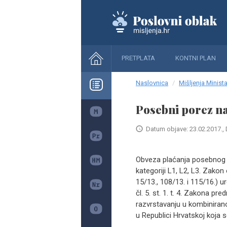
PRETPLATA
KONTNI PLAN
Naslovnica
Mišljenja Minista
Posebni porez n
Datum objave: 23.02.2017., 
Obveza plaćanja posebnog 
kategoriji L1, L2, L3. Zak
15/13., 108/13. i 115/16.)
čl. 5. st. 1. t. 4. Zakona p
razvrstavanju u kombinirano
u Republici Hrvatskoj koja s