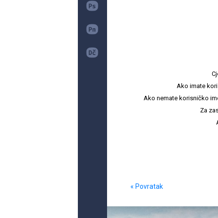
Cj
Ako imate kori
Ako nemate korisničko ime i 
Za zas
« Povratak