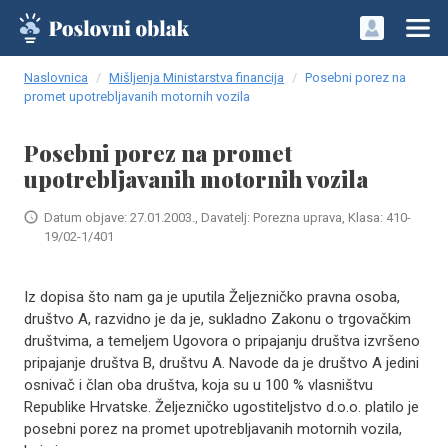
Naslovnica
Mišljenja Ministarstva financija
Posebni porez na
promet upotrebljavanih motornih vozila
Posebni porez na promet
upotrebljavanih motornih vozila
Datum objave: 27.01.2003., Davatelj: Porezna uprava, Klasa: 410-
19/02-1/401
Iz dopisa što nam ga je uputila Željezničko pravna osoba,
društvo A, razvidno je da je, sukladno Zakonu o trgovačkim
društvima, a temeljem Ugovora o pripajanju društva izvršeno
pripajanje društva B, društvu A. Navode da je društvo A jedini
osnivač i član oba društva, koja su u 100 % vlasništvu
Republike Hrvatske. Željezničko ugostiteljstvo d.o.o. platilo je
posebni porez na promet upotrebljavanih motornih vozila,