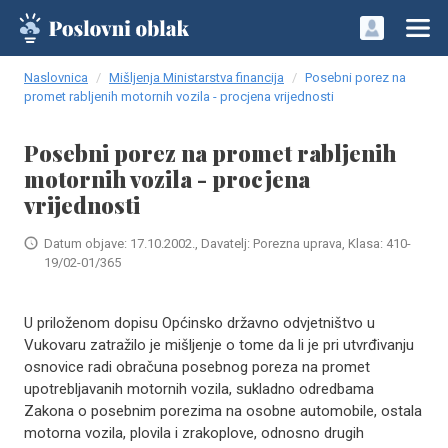
Naslovnica
Mišljenja Ministarstva financija
Posebni porez na
promet rabljenih motornih vozila - procjena vrijednosti
Posebni porez na promet rabljenih
motornih vozila - procjena
vrijednosti
Datum objave: 17.10.2002., Davatelj: Porezna uprava, Klasa: 410-
19/02-01/365
U priloženom dopisu Općinsko državno odvjetništvo u
Vukovaru zatražilo je mišljenje o tome da li je pri utvrđivanju
osnovice radi obračuna posebnog poreza na promet
upotrebljavanih motornih vozila, sukladno odredbama
Zakona o posebnim porezima na osobne automobile, ostala
motorna vozila, plovila i zrakoplove, odnosno drugih