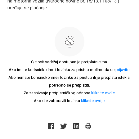
na motorna vozila (Narodne novine br. 15/13. i 108/13.)
uređuje se plaćanje ..
Cjelovit sadržaj dostupan je pretplatnicima.
Ako imate korisničko ime i lozinku za pristup molimo da se
prijavite
.
Ako nemate korisničko ime i lozinku za pristup ili je pretplata istekla,
potrebno se pretplatiti.
Za zasnivanje pretplatničkog odnosa
kliknite ovdje
.
Ako ste zaboravili lozinku
kliknite ovdje
.