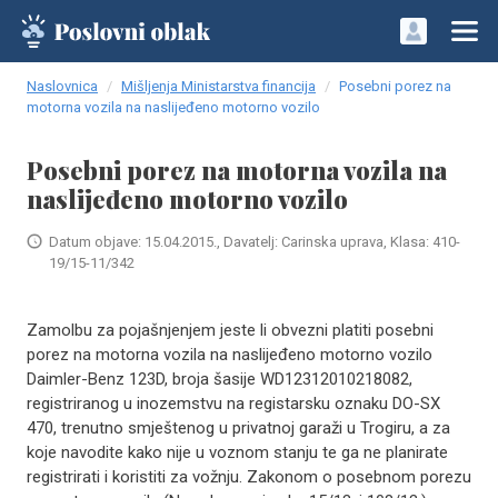
Naslovnica
Mišljenja Ministarstva financija
Posebni porez na
motorna vozila na naslijeđeno motorno vozilo
Posebni porez na motorna vozila na
naslijeđeno motorno vozilo
Datum objave: 15.04.2015., Davatelj: Carinska uprava, Klasa: 410-
19/15-11/342
Zamolbu za pojašnjenjem jeste li obvezni platiti posebni
porez na motorna vozila na naslijeđeno motorno vozilo
Daimler-Benz 123D, broja šasije WD12312010218082,
registriranog u inozemstvu na registarsku oznaku DO-SX
470, trenutno smještenog u privatnoj garaži u Trogiru, a za
koje navodite kako nije u voznom stanju te ga ne planirate
registrirati i koristiti za vožnju. Zakonom o posebnom porezu