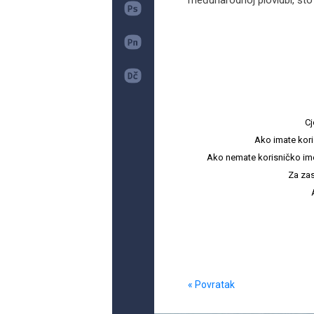
međunarodnoj plovidbi, što z
Cj
Ako imate kori
Ako nemate korisničko ime i 
Za zas
« Povratak