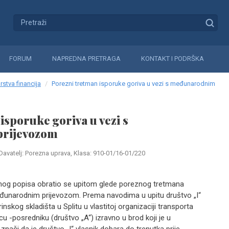
FORUM
NAPREDNA PRETRAGA
KONTAKT I PODRŠKA
rstva financija
Porezni tretman isporuke goriva u vezi s međunarodnim
isporuke goriva u vezi s
rijevozom
Davatelj: Porezna uprava, Klasa: 910-01/16-01/220
nog popisa obratio se upitom glede poreznog tretmana
eđunarodnim prijevozom. Prema navodima u upitu društvo „I“
rinskog skladišta u Splitu u vlastitoj organizaciji transporta
 -posredniku (društvo „A“) izravno u brod koji je u