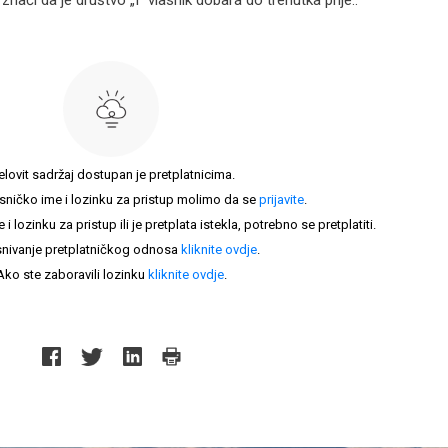
nači da je društvo „I“ vlasnik dobara do trenutka prije..
elovit sadržaj dostupan je pretplatnicima.
sničko ime i lozinku za pristup molimo da se
prijavite
.
lozinku za pristup ili je pretplata istekla, potrebno se pretplatiti.
nivanje pretplatničkog odnosa
kliknite ovdje
.
Ako ste zaboravili lozinku
kliknite ovdje
.