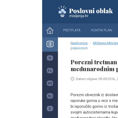
PRETPLATA
KONTNI PLAN
Naslovnica
Mišljenja Minista
prijevozom
Porezni tretman 
međunarodnim p
Datum objave: 05.09.2016., 
Porezni obveznik iz dostav
isporuke goriva u vezi s m
bi isporučilo gorivo iz troša
svojim autocisternama kupcu