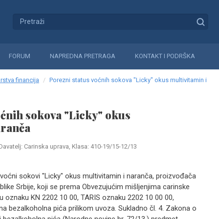
FORUM
NAPREDNA PRETRAGA
KONTAKT I PODRŠKA
rstva financija
Porezni status voćnih sokova "Licky" okus multivitamin i
oćnih sokova "Licky" okus
aranča
Davatelj: Carinska uprava, Klasa: 410-19/15-12/13
li voćni sokovi "Licky" okus multivitamin i naranča, proizvođača
like Srbije, koji se prema Obvezujućim mišljenjima carinske
fnu oznaku KN 2202 10 00, TARIS oznaku 2202 10 00 00,
a bezalkoholna pića prilikom uvoza. Sukladno čl. 4. Zakona o