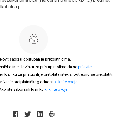
bezalkoholna pića (Narodne novine br. 72/13.) predmet
lkoholna p..
elovit sadržaj dostupan je pretplatnicima.
sničko ime i lozinku za pristup molimo da se
prijavite
.
lozinku za pristup ili je pretplata istekla, potrebno se pretplatiti.
nivanje pretplatničkog odnosa
kliknite ovdje
.
Ako ste zaboravili lozinku
kliknite ovdje
.