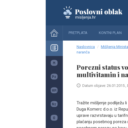
PRETPLATA
KONTNI PLAN
Naslovnica
Mišljenja Minista
naranča
Porezni status v
multivitamin i n
Datum objave: 26.01.2015., 
Tražite mišljenje podliježu 
Duga Komerc d.o.o. iz Repub
uprave razvrstavaju u tari
plaćanju posebnog poreza n