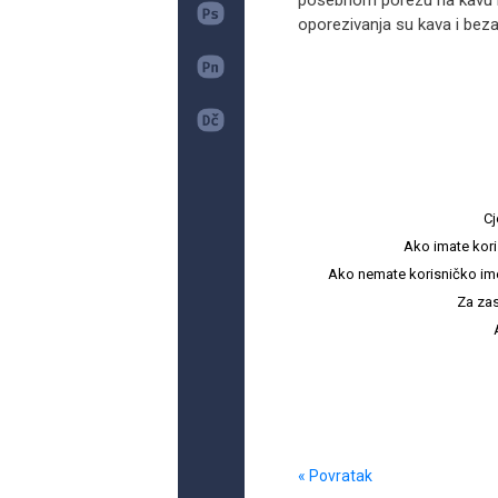
posebnom porezu na kavu i 
oporezivanja su kava i beza
Cj
Ako imate kori
Ako nemate korisničko ime i 
Za zas
« Povratak