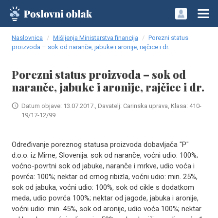
Naslovnica
Mišljenja Ministarstva financija
Porezni status
proizvoda – sok od naranče, jabuke i aronije, rajčice i dr.
Porezni status proizvoda – sok od
naranče, jabuke i aronije, rajčice i dr.
Datum objave: 13.07.2017., Davatelj: Carinska uprava, Klasa: 410-
19/17-12/99
Određivanje poreznog statusa proizvoda dobavljača "P"
d.o.o. iz Mirne, Slovenija: sok od naranče, voćni udio: 100%;
voćno-povrtni sok od jabuke, naranče i mrkve, udio voća i
povrća: 100%; nektar od crnog ribizla, voćni udio: min. 25%,
sok od jabuka, voćni udio: 100%, sok od cikle s dodatkom
meda, udio povrća 100%; nektar od jagode, jabuka i aronije,
voćni udio: min. 45%, sok od aronije, udio voća 100%; nektar