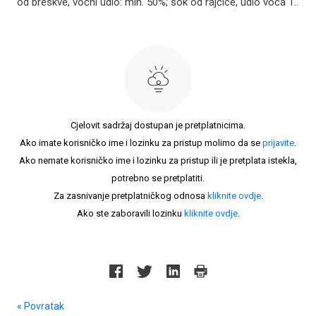
od breskve, voćni udio: min. 50%; sok od rajčice, udio voća 1..
Cjelovit sadržaj dostupan je pretplatnicima.
Ako imate korisničko ime i lozinku za pristup molimo da se
prijavite
.
Ako nemate korisničko ime i lozinku za pristup ili je pretplata istekla,
potrebno se pretplatiti.
Za zasnivanje pretplatničkog odnosa
kliknite ovdje
.
Ako ste zaboravili lozinku
kliknite ovdje
.
« Povratak