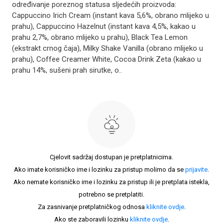
određivanje poreznog statusa sljedećih proizvo­da:
Cappuccino Irich Cream (instant kava 5,6%, obrano mlijeko u
prahu), Cappuccino Hazelnut (instant kava 4,5%, kakao u
prahu 2,7%, obrano mlijeko u prahu), Black Tea Lemon
(ekstrakt crnog čaja), Milky Shake Vanilla (obrano mlijeko u
prahu), Coffee Creamer White, Cocoa Drink Zeta (kakao u
prahu 14%, sušeni prah sirutke, o..
Cjelovit sadržaj dostupan je pretplatnicima.
Ako imate korisničko ime i lozinku za pristup molimo da se
prijavite
.
Ako nemate korisničko ime i lozinku za pristup ili je pretplata istekla,
potrebno se pretplatiti.
Za zasnivanje pretplatničkog odnosa
kliknite ovdje
.
Ako ste zaboravili lozinku
kliknite ovdje
.