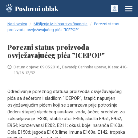
Naslovnica
Mišljenja Ministarstva financija
Porezni status
proizvoda osvježavajućeg pića "ICEPOP"
Porezni status proizvoda
osvježavajućeg pića "ICEPOP"
Datum objave: 09.05.2016., Davatelj: Carinska uprava, Klasa: 410-
19/16-12/92
Određivanje poreznog statusa proizvoda osvježavajućeg
pića sa šećerom i sladilom "ICEPOP", štapić napunjen
osvježavajućim pićem koji se zamrzava prije potrošnje
(ledeni štapić) sljedećeg sastava: voda, šećer, sredstvo za
zakiseljavanje E330; stabilizator E466; sladila E951, E952,
E954; konzervansi E202, E211; okusi, boje: naranča E160a;
Cola E150d; jagoda E163; lime limuna E160a, E142; tropska