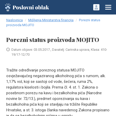
Naslovnica
Mišljenja Ministarstva financija
Porezni status
proizvoda MOJITO
Porezni status proizvoda MOJITO
Datum objave: 03.05.2017., Davatelj: Carinska uprava, Klasa: 410-
19/17-12/70
Tražite određivanje poreznog statusa MOJITO
osvježavajućeg negaziranog alkoholnog pića s rumom, alk.
1,17% vol, koji se sastoji od vode, šećera, ruma 2%,
regulatora kiselosti i bojila. Prema čl. 4. st. 1. Zakona o
posebnom porezu na kavu i bezalkoholna pića (Narodne
novine br. 72/13.), predmet oporezivanja su kava i
bezalkoholna pića koji se stavljaju na tržište Republike
Hrvatske, a st. 3. istoga članka navedenog Zakona propisano
je da se bezalkoholnim pićima u smislu ..