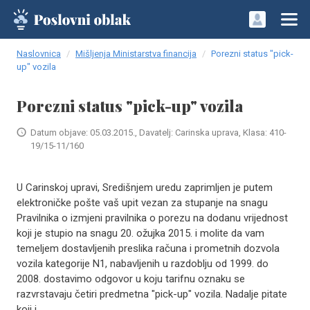
Naslovnica
Mišljenja Ministarstva financija
Porezni status "pick-
up" vozila
Porezni status "pick-up" vozila
Datum objave: 05.03.2015., Davatelj: Carinska uprava, Klasa: 410-
19/15-11/160
U Carinskoj upravi, Središnjem uredu zaprimljen je putem
elektroničke pošte vaš upit vezan za stupanje na snagu
Pravilnika o izmjeni pravilnika o porezu na dodanu vrijednost
koji je stupio na snagu 20. ožujka 2015. i molite da vam
temeljem dostavljenih preslika računa i prometnih dozvola
vozila kategorije N1, nabavljenih u razdoblju od 1999. do
2008. dostavimo odgovor u koju tarifnu oznaku se
razvrstavaju četiri predmetna "pick-up" vozila. Nadalje pitate
koji j..