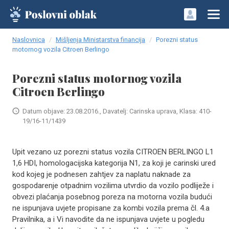
Naslovnica
Mišljenja Ministarstva financija
Porezni status
motornog vozila Citroen Berlingo
Porezni status motornog vozila
Citroen Berlingo
Datum objave: 23.08.2016., Davatelj: Carinska uprava, Klasa: 410-
19/16-11/1439
Upit vezano uz porezni status vozila CITROEN BERLINGO L1
1,6 HDI, homologacijska kategorija N1, za koji je carinski ured
kod kojeg je podnesen zahtjev za naplatu naknade za
gospodarenje otpadnim vozilima utvrdio da vozilo podliježe i
obvezi plaćanja posebnog poreza na motorna vozila budući
ne ispunjava uvjete propisane za kombi vozila prema čl. 4.a
Pravilnika, a i Vi navodite da ne ispunjava uvjete u pogledu