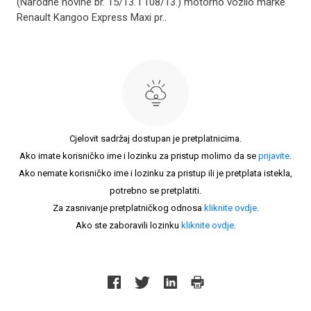
(Narodne novine br. 15/13. i 108/13.) motorno vozilo marke
Renault Kangoo Express Maxi pr..
Cjelovit sadržaj dostupan je pretplatnicima.
Ako imate korisničko ime i lozinku za pristup molimo da se
prijavite
.
Ako nemate korisničko ime i lozinku za pristup ili je pretplata istekla,
potrebno se pretplatiti.
Za zasnivanje pretplatničkog odnosa
kliknite ovdje
.
Ako ste zaboravili lozinku
kliknite ovdje
.