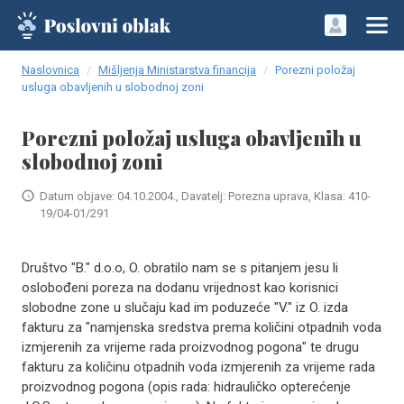
Naslovnica
Mišljenja Ministarstva financija
Porezni položaj
usluga obavljenih u slobodnoj zoni
Porezni položaj usluga obavljenih u
slobodnoj zoni
Datum objave: 04.10.2004., Davatelj: Porezna uprava, Klasa: 410-
19/04-01/291
Društvo "B." d.o.o, O. obratilo nam se s pitanjem jesu li
oslobođeni poreza na dodanu vrijednost kao korisnici
slobodne zone u slučaju kad im poduzeće "V." iz O. izda
fakturu za "namjenska sredstva prema količini otpadnih voda
izmjerenih za vrijeme rada proizvodnog pogona" te drugu
fakturu za količinu otpadnih voda izmjerenih za vrijeme rada
proizvodnog pogona (opis rada: hidrauličko opterećenje