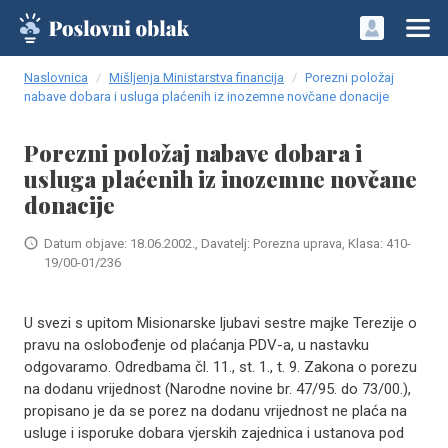
Naslovnica
Mišljenja Ministarstva financija
Porezni položaj
nabave dobara i usluga plaćenih iz inozemne novčane donacije
Porezni položaj nabave dobara i
usluga plaćenih iz inozemne novčane
donacije
Datum objave: 18.06.2002., Davatelj: Porezna uprava, Klasa: 410-
19/00-01/236
U svezi s upitom Misionarske ljubavi sestre majke Terezije o
pravu na oslobođenje od plaćanja PDV-a, u nastavku
odgovaramo. Odredbama čl. 11., st. 1., t. 9. Zakona o porezu
na dodanu vrijednost (Narodne novine br. 47/95. do 73/00.),
propisano je da se porez na dodanu vrijednost ne plaća na
usluge i isporuke dobara vjerskih zajednica i ustanova pod