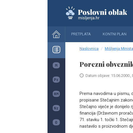
PRETPLATA
KONTNI PLAN
Naslovnica
Mišljenja Minista
Porezni obveznik
Datum objave: 15.06.2000., 
Prema navodima u pismu, d
propisane Stečajnim zakono
Stečajno vijeće je donijelo 
financija (Državnom proraču
71. stavku 1. točki 1. Ste
nastavilo s proizvodnom dj