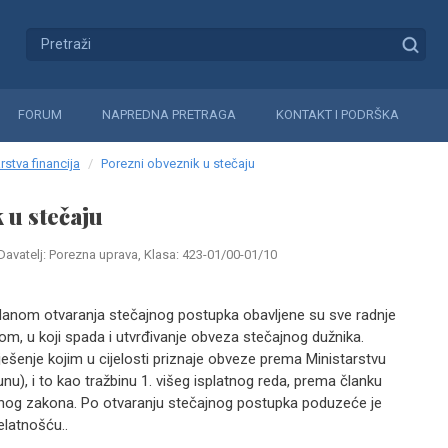
FORUM
NAPREDNA PRETRAGA
KONTAKT I PODRŠKA
rstva financija
Porezni obveznik u stečaju
 u stečaju
Davatelj: Porezna uprava, Klasa: 423-01/00-01/10
anom otvaranja stečajnog postupka obavljene su sve radnje
m, u koji spada i utvrđivanje obveza stečajnog dužnika.
rješenje kojim u cijelosti priznaje obveze prema Ministarstvu
nu), i to kao tražbinu 1. višeg isplatnog reda, prema članku
čajnog zakona. Po otvaranju stečajnog postupka poduzeće je
elatnošću..