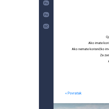
Cj
Ako imate kori
Ako nemate korisničko ime i 
Za zas
« Povratak