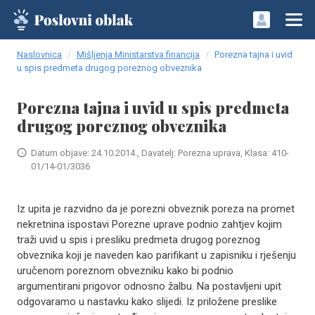
Naslovnica
Mišljenja Ministarstva financija
Porezna tajna i uvid
u spis predmeta drugog poreznog obveznika
Porezna tajna i uvid u spis predmeta
drugog poreznog obveznika
Datum objave: 24.10.2014., Davatelj: Porezna uprava, Klasa: 410-
01/14-01/3036
Iz upita je razvidno da je porezni obveznik poreza na promet
nekretnina ispostavi Porezne uprave podnio zahtjev kojim
traži uvid u spis i presliku predmeta drugog poreznog
obveznika koji je naveden kao parifikant u zapisniku i rješenju
uručenom poreznom obvezniku kako bi podnio
argumentirani prigovor odnosno žalbu. Na postavljeni upit
odgovaramo u nastavku kako slijedi. Iz priložene preslike