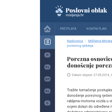
PRETPLATA
KONTNI PLAN
Naslovnica
Mišljenja Minista
poreznog rješenja
Porezna osnovice
donošenje porez
Datum objave: 27.05.2014., 
Tražite tumačenje postupka 
donošenje poreznog rješenja
rabljena motorna vozila u v
ocjeni dolazi do određene n