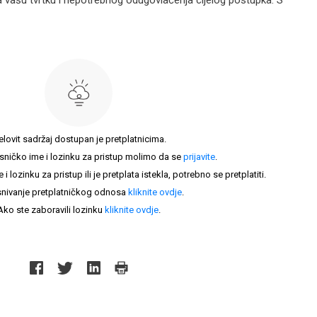
 vašu tvrtku i nepotrebnog odugovlačenja cijelog postupka. S
elovit sadržaj dostupan je pretplatnicima.
sničko ime i lozinku za pristup molimo da se
prijavite
.
lozinku za pristup ili je pretplata istekla, potrebno se pretplatiti.
nivanje pretplatničkog odnosa
kliknite ovdje
.
Ako ste zaboravili lozinku
kliknite ovdje
.