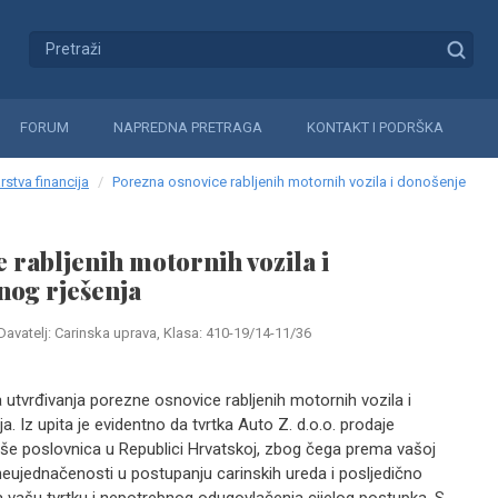
FORUM
NAPREDNA PRETRAGA
KONTAKT I PODRŠKA
rstva financija
Porezna osnovice rabljenih motornih vozila i donošenje
 rabljenih motornih vozila i
nog rješenja
Davatelj: Carinska uprava, Klasa: 410-19/14-11/36
utvrđivanja porezne osnovice rabljenih motornih vozila i
. Iz upita je evidentno da tvrtka Auto Z. d.o.o. prodaje
iše poslovnica u Republici Hrvatskoj, zbog čega prema vašoj
eujednačenosti u postupanju carinskih ureda i posljedično