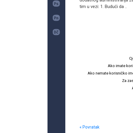
dodatnog administriranja za
tim u vezi: 1. Budući da ..
Cj
Ako imate kori
Ako nemate korisničko ime i 
Za zas
« Povratak