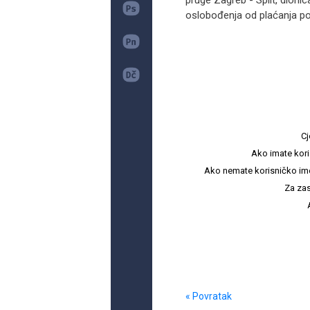
pruge Zagreb - Split, dioni
oslobođenja od plaćanja po
Cj
Ako imate kori
Ako nemate korisničko ime i 
Za zas
« Povratak