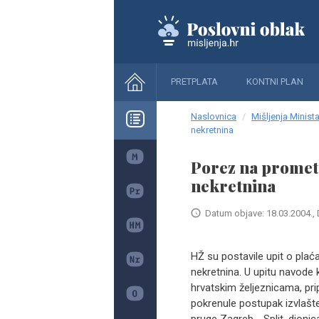
PRETPLATA
KONTNI PLAN
Naslovnica
Mišljenja Minista
nekretnina
Porez na promet 
nekretnina
Datum objave: 18.03.2004., 
HŽ su postavile upit o plać
nekretnina. U upitu navode
hrvatskim željeznicama, pri
pokrenule postupak izvlašte