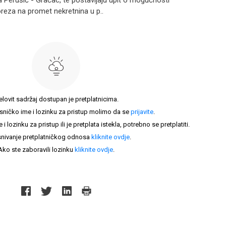
ca Perušić - Gračac, te postavljaju upit o mogućnosti
reza na promet nekretnina u p..
elovit sadržaj dostupan je pretplatnicima.
sničko ime i lozinku za pristup molimo da se
prijavite
.
lozinku za pristup ili je pretplata istekla, potrebno se pretplatiti.
nivanje pretplatničkog odnosa
kliknite ovdje
.
Ako ste zaboravili lozinku
kliknite ovdje
.