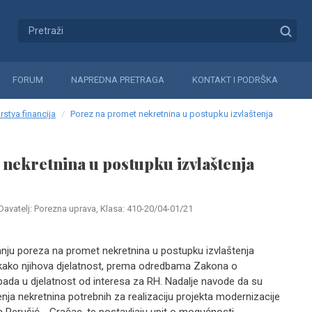
FORUM
NAPREDNA PRETRAGA
KONTAKT I PODRŠKA
rstva financija
Porez na promet nekretnina u postupku izvlaštenja
nekretnina u postupku izvlaštenja
Davatelj: Porezna uprava, Klasa: 410-20/04-01/21
anju poreza na promet nekretnina u postupku izvlaštenja
 kako njihova djelatnost, prema odredbama Zakona o
pada u djelatnost od interesa za RH. Nadalje navode da su
nja nekretnina potrebnih za realizaciju projekta modernizacije