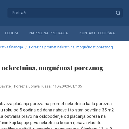
FORUM
NAPREDNA PRETRAGA
KONTAKT I PODRŠKA
rstva financija
Porez na promet nekretnina, mogućnost poreznog
 nekretnina, mogućnost poreznog
Davatelj: Porezna uprava, Klasa: 410-20/03-01/105
li obveza plaćanja poreza na promet nekretnina kada porezna
, u roku od 5 godina od dana nabave i to stan površine 35 m2
ca ostvarila pravo na oslobođenje od plaćanja poreza na
nin koji kupuje prvu nekretninu kojom rješava vlastito