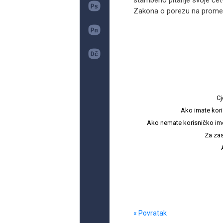
stambeno pitanje svoje četv
Zakona o porezu na promet
Cj
Ako imate kori
Ako nemate korisničko ime i 
Za zas
« Povratak