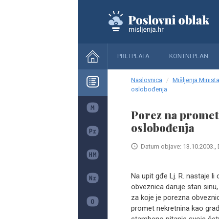
PRETPLATA
KONTNI PLAN
Naslovnica
Mišljenja Minista
oslobođenja
Porez na promet
oslobođenja
Datum objave: 13.10.2003., 
Na upit gđe Lj. R. nastaje 
obveznica daruje stan sinu
za koje je porezna obvezni
promet nekretnina kao građa