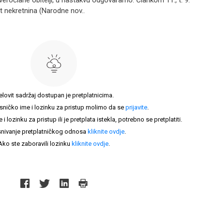
eročlane obitelji, u nastakvu odgovaramo. Člankom 11., t. 9.
 nekretnina (Narodne nov..
elovit sadržaj dostupan je pretplatnicima.
sničko ime i lozinku za pristup molimo da se
prijavite
.
lozinku za pristup ili je pretplata istekla, potrebno se pretplatiti.
nivanje pretplatničkog odnosa
kliknite ovdje
.
Ako ste zaboravili lozinku
kliknite ovdje
.