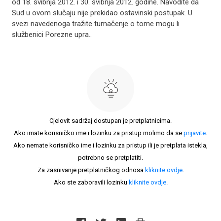
od 18. svibnja 2012. i 30. svibnja 2012. godine. Navodite da
Sud u ovom slučaju nije prekidao ostavinski postupak. U
svezi navedenoga tražite tumačenje o tome mogu li
službenici Porezne upra..
Cjelovit sadržaj dostupan je pretplatnicima.
Ako imate korisničko ime i lozinku za pristup molimo da se
prijavite
.
Ako nemate korisničko ime i lozinku za pristup ili je pretplata istekla,
potrebno se pretplatiti.
Za zasnivanje pretplatničkog odnosa
kliknite ovdje
.
Ako ste zaboravili lozinku
kliknite ovdje
.