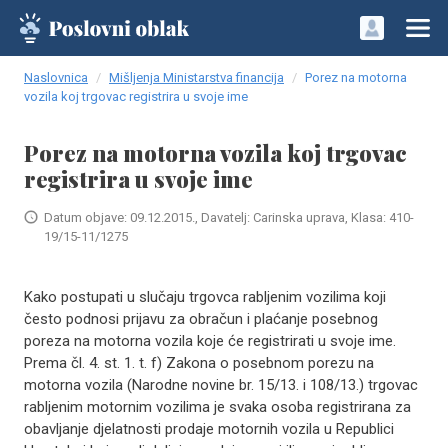
Naslovnica
Mišljenja Ministarstva financija
Porez na motorna
vozila koj trgovac registrira u svoje ime
Porez na motorna vozila koj trgovac
registrira u svoje ime
Datum objave: 09.12.2015., Davatelj: Carinska uprava, Klasa: 410-
19/15-11/1275
Kako postupati u slučaju trgovca rabljenim vozilima koji
često podnosi prijavu za obračun i plaćanje posebnog
poreza na motorna vozila koje će registrirati u svoje ime.
Prema čl. 4. st. 1. t. f) Zakona o posebnom porezu na
motorna vozila (Narodne novine br. 15/13. i 108/13.) trgovac
rabljenim motornim vozilima je svaka osoba registrirana za
obavljanje djelatnosti prodaje motornih vozila u Republici