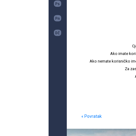
Cj
Ako imate kori
Ako nemate korisničko ime i 
Za zas
« Povratak