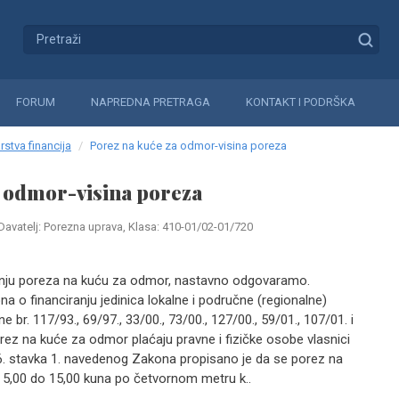
FORUM
NAPREDNA PRETRAGA
KONTAKT I PODRŠKA
rstva financija
Porez na kuće za odmor-visina poreza
a odmor-visina poreza
Davatelj: Porezna uprava, Klasa: 410-01/02-01/720
vanju poreza na kuću za odmor, nastavno odgovaramo.
a o financiranju jedinica lokalne i područne (regionalne)
r. 117/93., 69/97., 33/00., 73/00., 127/00., 59/01., 107/01. i
rez na kuće za odmor plaćaju pravne i fizičke osobe vlasnici
. stavka 1. navedenog Zakona propisano je da se porez na
5,00 do 15,00 kuna po četvornom metru k..