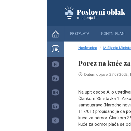
PRETPLATA
KONTNI PLAN
Naslovnica
Mišljenja Minista
Porez na kuće z
Datum objave: 27.08.2002., 
Na upit osobe A, o utvrđi
Člankom 35. stavka 1. Zakon
samouprave (Narodne novine b
117/01.) propisano je da po
kuća za odmor. Člankom 36
kuće za odmor plaća se od 